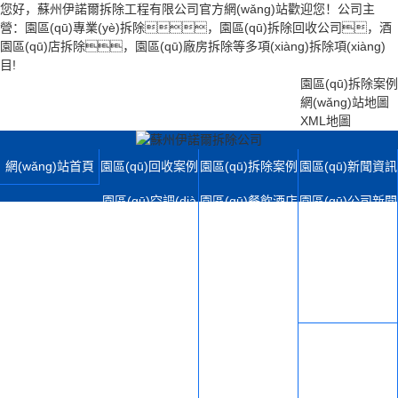
您好，蘇州伊諾爾拆除工程有限公司官方網(wǎng)站歡迎您！公司主
營：園區(qū)專業(yè)拆除，園區(qū)拆除回收公司，酒
園區(qū)店拆除，園區(qū)廠房拆除等多項(xiàng)拆除項(xiàng)
目!
園區(qū)拆除案例
網(wǎng)站地圖
XML地圖
網(wǎng)站首頁
園區(qū)回收案例
園區(qū)拆除案例
園區(qū)新聞資訊
園區(qū)空調(dià
園區(qū)餐飲酒店
園區(qū)公司新聞
o)拆除回收
拆除
園區(qū)行業(yè)
園區(qū)電梯拆除
園區(qū)學(xué)
動(dòng)態(tài)
回收
校寫字樓拆除
園區(qū)拆除百科
園區(qū)機(jī)械
園區(qū)店鋪超市
園區(qū)設(shè)
設(shè)備拆除
拆除
備展示