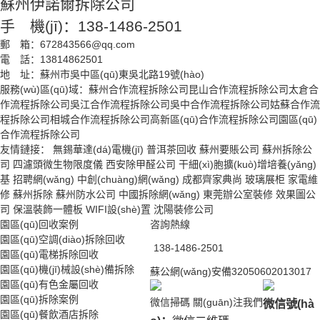
蘇州伊諾爾拆除公司
手 機(jī)：138-1486-2501
郵 箱：672843566@qq.com
電 話：13814862501
地 址：蘇州市吳中區(qū)東吳北路19號(hào)
服務(wù)區(qū)域：
蘇州合作流程拆除公司
昆山合作流程拆除公司
太倉合
作流程拆除公司
吳江合作流程拆除公司
吳中合作流程拆除公司
姑蘇合作流
程拆除公司
相城合作流程拆除公司
高新區(qū)合作流程拆除公司
園區(qū)
合作流程拆除公司
友情鏈接：
無錫華達(dá)電機(jī)
普洱茶回收
蘇州要賬公司
蘇州拆除公
司
四濾頭微生物限度儀
西安除甲醛公司
干細(xì)胞擴(kuò)增培養(yǎng)
基
招聘網(wǎng)
中創(chuàng)網(wǎng)
成都齊家典尚
玻璃展柜
家電維
修
蘇州拆除
蘇州防水公司
中國拆除網(wǎng)
東莞辦公室裝修
效果圖公
司
保溫裝飾一體板
WIFI設(shè)置
沈陽裝修公司
園區(qū)回收案例
咨詢熱線
園區(qū)空調(diào)拆除回收
138-1486-2501
園區(qū)電梯拆除回收
園區(qū)機(jī)械設(shè)備拆除
蘇公網(wǎng)安備32050602013017
園區(qū)有色金屬回收
園區(qū)拆除案例
微信掃碼 關(guān)注我們
微信號(hà
園區(qū)餐飲酒店拆除