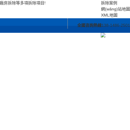
，廠房拆除等多項拆除項目!
拆除案例
網(wǎng)站地圖
XML地圖
全國咨詢熱線
138-1486-2501
)于我們
服務(wù)支持
聯(lián)系我們
)文化
合作流程
hì)
售后服務(wù)
家
案