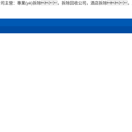
公司主營：專業(yè)拆除，拆除回收公司，酒店拆除
案例
新聞資訊
設(shè)備展示
關(guān
店拆除
公司新聞
拆除運輸設(shè)備
企業(yè
校寫字樓拆
行業(yè)動態(tài)
榮譽資質(z
拆除百科
合作商
市拆除
施工方
)構(gòu)
除