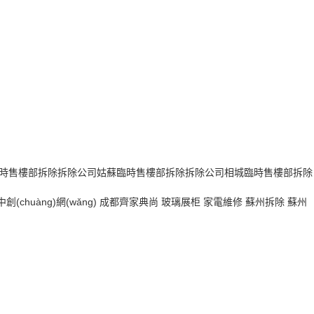
時售樓部拆除拆除公司
姑蘇臨時售樓部拆除拆除公司
相城臨時售樓部拆除
中創(chuàng)網(wǎng)
成都齊家典尚
玻璃展柜
家電維修
蘇州拆除
蘇州