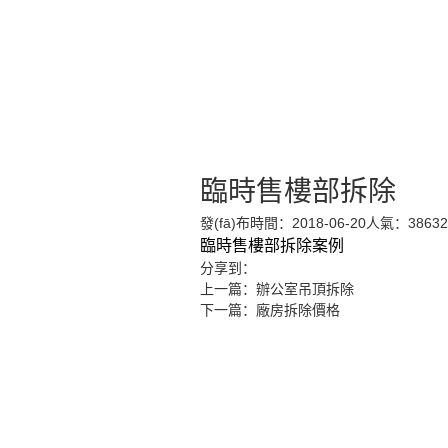
臨時售樓部拆除
發(fā)布時間：2018-06-20
人氣：
38632
臨時售樓部拆除案例
分享到：
上一篇：
辦公室吊頂拆除
下一篇：
廠房拆除價格