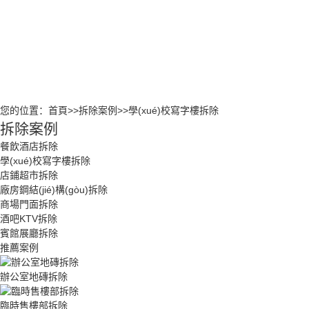
商場門
酒吧KT
賓館展
您的位置：
首頁
>>
拆除案例
>>
學(xué)校寫字樓拆除
拆除案例
餐飲酒店拆除
學(xué)校寫字樓拆除
店鋪超市拆除
廠房鋼結(jié)構(gòu)拆除
商場門面拆除
酒吧KTV拆除
賓館展廳拆除
推薦案例
辦公室地磚拆除
臨時售樓部拆除