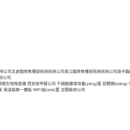
除公司
太倉臨時售樓部拆除拆除公司
吳江臨時售樓部拆除拆除公司
吳中臨
拆除公司
頭微生物限度儀
西安除甲醛公司
干細胞擴增培養(yǎng)基
招聘網(wǎng)
床
保溫裝飾一體板
WIFI設(shè)置
沈陽裝修公司