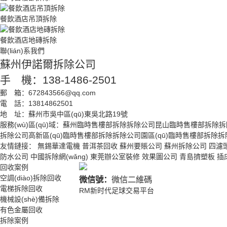
餐飲酒店吊頂拆除
餐飲酒店地磚拆除
聯(lián)系我們
蘇州伊諾爾拆除公司
手 機：138-1486-2501
郵 箱：672843566@qq.com
電 話：13814862501
地 址：蘇州市吳中區(qū)東吳北路19號
服務(wù)區(qū)域：
蘇州臨時售樓部拆除拆除公司
昆山臨時售樓部拆除拆
拆除公司
高新區(qū)臨時售樓部拆除拆除公司
園區(qū)臨時售樓部拆除
友情鏈接：
無錫華達電機
普洱茶回收
蘇州要賬公司
蘇州拆除公司
四濾
防水公司
中國拆除網(wǎng)
東莞辦公室裝修
效果圖公司
青島擠塑板
插
回收案例
空調(diào)拆除回收
微信號：
微信二維碼
電梯拆除回收
RM新时代足球交易平台
機械設(shè)備拆除
有色金屬回收
拆除案例