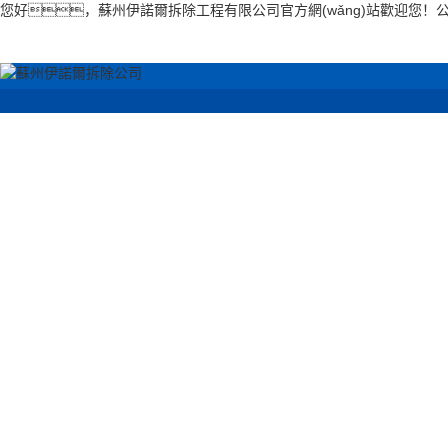
您好，蘇州伊諾爾拆除工程有限公司官方網(wǎng)站歡迎您！
網(wǎng)站首頁
回收案例
拆除
空調(diào)拆除回收
餐飲酒
電梯拆除回收
學(xué)
機械設(shè)備拆除
除
有色金屬回收
店鋪超
廠房鋼結(jié
拆