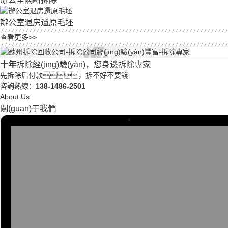
辦公室退房還原毛坯
查看更多>>
十年
拆除經(jīng)驗(yàn)，您身邊拆除專家
先拆除后付款，拆不好不要錢
咨詢熱線：
138-1486-2501
About Us
關(guān)于我們