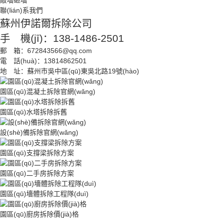
敲墻砸墻
聯(lián)系我們
蘇州伊諾爾拆除公司
手 機(jī)：138-1486-2501
郵 箱：672843566@qq.com
電 話(huà)：13814862501
地 址：蘇州市吳中區(qū)東吳北路19號(hào)
園區(qū)混凝土拆除官網(wǎng)
園區(qū)水塔拆除拆舊
設(shè)備拆除官網(wǎng)
園區(qū)支撐梁拆除方案
園區(qū)二手房拆除方案
園區(qū)墻體拆除工程隊(duì)
園區(qū)廚房拆除價(jià)格