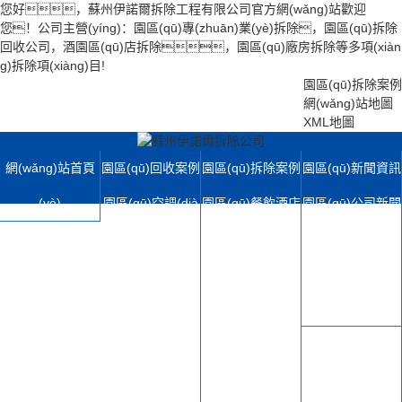
您好，蘇州伊諾爾拆除工程有限公司官方網(wǎng)站歡迎
您！公司主營(yíng)：園區(qū)專(zhuān)業(yè)拆除，園區(qū)拆除
回收公司，酒園區(qū)店拆除，園區(qū)廠房拆除等多項(xiàn
g)拆除項(xiàng)目!
園區(qū)拆除案例
網(wǎng)站地圖
XML地圖
網(wǎng)站首頁
園區(qū)回收案例
園區(qū)拆除案例
園區(qū)新聞資訊
(yè)
園區(qū)空調(dià
園區(qū)餐飲酒店
園區(qū)公司新聞
o)拆除回收
拆除
園區(qū)行業(yè)
園區(qū)電梯拆除
園區(qū)學(xué)
動(dòng)態(tài)
回收
校寫(xiě)字樓拆
園區(qū)拆除百科
園區(qū)機(jī)械
除
園區(qū)設(shè)
設(shè)備拆除
園區(qū)店鋪超市
備展示