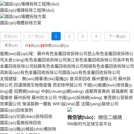
園區(qū)墻磚拆除工程隊(duì)
園區(qū)墻體拆除方案
1
首頁(yè)
上一頁(yè)
2
3
4
下一頁(yè)
尾頁(yè)
共
4
頁(yè)
29
條數(shù)據(jù)
服務(wù)區(qū)域：
蘇州有色金屬回收拆除公司
昆山有色金屬回收拆除公
司
太倉(cāng)有色金屬回收拆除公司
吳江有色金屬回收拆除公司
吳中有色
金屬回收拆除公司
姑蘇有色金屬回收拆除公司
相城有色金屬回收拆除公司
高新區(qū)有色金屬回收拆除公司
園區(qū)有色金屬回收拆除公司
友情鏈接：
無(wú)錫華達(dá)電機(jī)
普洱茶回收
蘇州要賬公司
蘇州拆
除公司
四濾頭微生物限度儀
西安除甲醛公司
干細(xì)胞擴(kuò)增培養(y
ǎng)基
招聘網(wǎng)
中創(chuàng)網(wǎng)
成都齊家典尚
玻璃展柜
家
電維修
蘇州拆除
蘇州防水公司
中國(guó)拆除網(wǎng)
東莞辦公室裝修
效果圖公司
保溫裝飾一體板
WIFI設(shè)置
沈陽(yáng)裝修公司
園區(qū)回收案例
園區(qū)空調(diào)拆除回收
微信號(hào)：
微信二維碼
園區(qū)電梯拆除回收
RM新时代足球交易平台
園區(qū)機(jī)械設(shè)備拆除