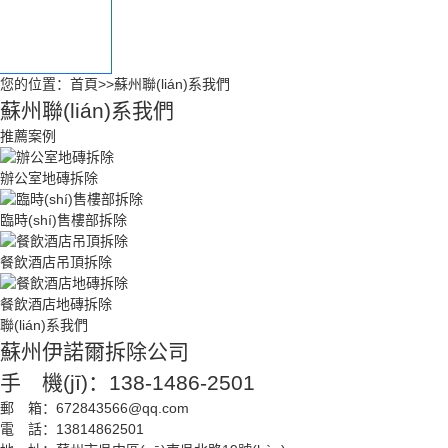
蘇州售后服務(w
ù)
您的位置：
首頁
>>
蘇州聯(lián)系我們
蘇州聯(lián)系我們
推薦案例
辦公室地磚拆除
臨時(shí)售樓部拆除
餐飲酒店吊頂拆除
餐飲酒店地磚拆除
聯(lián)系我們
蘇州伊諾爾拆除公司
手 機(jī)：138-1486-2501
郵 箱：672843566@qq.com
電 話：13814862501