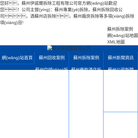
您好，蘇州伊諾爾拆除工程有限公司官方網(wǎng)站歡迎
您！公司主營(yíng)：蘇州專業(yè)拆除，蘇州拆除回收公
司，酒蘇州店拆除，蘇州廠房拆除等多項(xiàng)拆除
項(xiàng)目!
蘇州拆除案例
網(wǎng)站地圖
XML地圖
網(wǎng)站首頁
蘇州回收案例
蘇州拆除案例
蘇州新聞資訊
蘇州空調(diào)拆
蘇州餐飲酒店拆
蘇州公司新聞
除回收
除
蘇州行業(yè)動(d
蘇州電梯拆除回
蘇州學(xué)校寫
òng)態(tài)
收
字樓拆除
蘇州拆除百科
蘇州機(jī)械設(sh
蘇州店鋪超市拆
蘇州設(shè)備展
è)備拆除
除
示