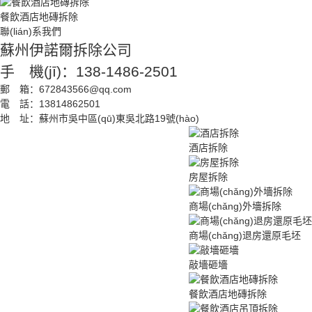
餐飲酒店地磚拆除
聯(lián)系我們
蘇州伊諾爾拆除公司
手 機(jī)：138-1486-2501
郵 箱：672843566@qq.com
電 話：13814862501
地 址：蘇州市吳中區(qū)東吳北路19號(hào)
酒店拆除
房屋拆除
商場(chǎng)外墻拆除
商場(chǎng)退房還原毛坯
敲墻砸墻
餐飲酒店地磚拆除