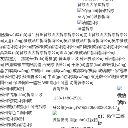
餐飲酒店吊頂拆除
室內(nèi)裝修拆除
墻體拆除
服務(wù)區(qū)域：
蘇州餐飲酒店拆除拆除公司
昆山餐飲酒店拆除拆除公
司
太倉(cāng)餐飲酒店拆除拆除公司
吳江餐飲酒店拆除拆除公司
吳中餐飲
酒店拆除拆除公司
姑蘇餐飲酒店拆除拆除公司
相城餐飲酒店拆除拆除公司
高新區(qū)餐飲酒店拆除拆除公司
園區(qū)餐飲酒店拆除拆除公司
友情鏈接：
無錫華達(dá)電機(jī)
普洱茶回收
蘇州要賬公司
蘇州拆除公
司
四濾頭微生物限度儀
西安除甲醛公司
干細(xì)胞擴(kuò)增培養(yǎng)
基
招聘網(wǎng)
中創(chuàng)網(wǎng)
成都齊家典尚
玻璃展柜
家電維
修
蘇州拆除
蘇州防水公司
中國(guó)拆除網(wǎng)
東莞辦公室裝修
效果
圖公司
保溫裝飾一體板
WIFI設(shè)置
沈陽裝修公司
蘇州回收案例
咨詢熱線
蘇州空調(diào)拆除回收
微信
138-1486-2501
蘇州電梯拆除回收
號(h
蘇州機(jī)械設(shè)備拆除
蘇公網(wǎng)安備32050602013017
à
蘇州有色金屬回收
o)：
微信二維
蘇州拆除案例
微信掃碼 關(guān)注我們
碼
蘇州餐飲酒店拆除