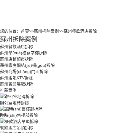
蘇州售后服務(w
ù)
您的位置：
首頁
>>
蘇州拆除案例
>>
蘇州餐飲酒店拆除
蘇州拆除案例
蘇州餐飲酒店拆除
蘇州學(xué)校寫字樓拆除
蘇州店鋪超市拆除
蘇州廠房鋼結(jié)構(gòu)拆除
蘇州商場(chǎng)門面拆除
蘇州酒吧KTV拆除
蘇州賓館展廳拆除
推薦案例
辦公室地磚拆除
臨時(shí)售樓部拆除
餐飲酒店吊頂拆除