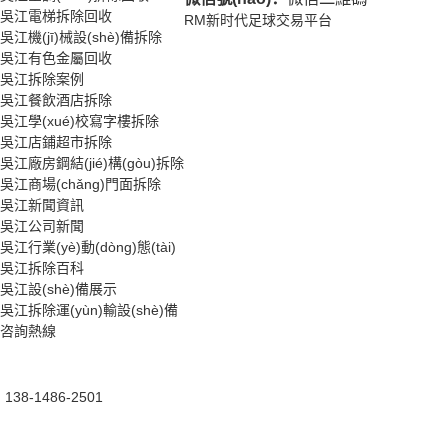
吳江電梯拆除回收
RM新时代足球交易平台
吳江機(jī)械設(shè)備拆除
吳江有色金屬回收
吳江拆除案例
吳江餐飲酒店拆除
吳江學(xué)校寫字樓拆除
吳江店鋪超市拆除
吳江廠房鋼結(jié)構(gòu)拆除
吳江商場(chǎng)門面拆除
吳江新聞資訊
吳江公司新聞
吳江行業(yè)動(dòng)態(tài)
吳江拆除百科
吳江設(shè)備展示
吳江拆除運(yùn)輸設(shè)備
咨詢熱線
138-1486-2501