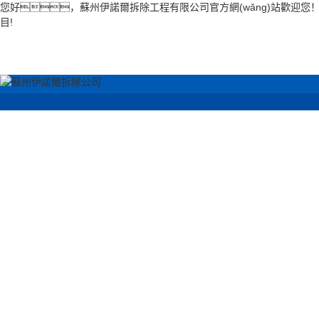
您好，蘇州伊諾爾拆除工程有限公司官方網(wǎng)站歡迎您！公司
目!
網(wǎng)站首頁
吳江回收案例
吳江拆
吳江空調(diào)拆除
吳江餐飲
回收
吳江學(xu
吳江電梯拆除回收
樓拆
吳江機(jī)械設(shè)
吳江店鋪
備拆除
吳江廠房鋼結