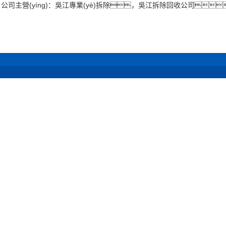
主營(yíng)：吳江專業(yè)拆除，吳江拆除回收公司，
除案例
吳江新聞資訊
吳江設(shè)備展示
吳江關(guā
酒店拆除
吳江公司新聞
吳江拆除運(yùn)輸
吳江企業(y
é)校寫字
吳江行業(yè)動(dòn
設(shè)備
吳江榮譽(yù)
除
g)態(tài)
ì)
超市拆除
吳江拆除百科
吳江合作
(jié)構
吳江施工