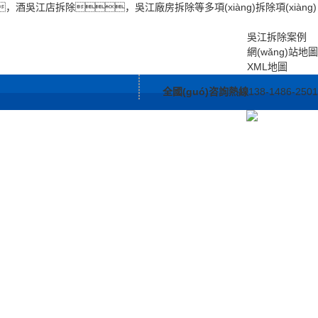
酒吳江店拆除，吳江廠房拆除等多項(xiàng)拆除項(xiàng)
吳江拆除案例
網(wǎng)站地圖
XML地圖
全國(guó)咨詢熱線
138-1486-2501
n)于我們
吳江服務(wù)支持
吳江聯(lián)系我們
è)文化
吳江合作流程
資質(zh
吳江售后服務(wù)
商家
方案