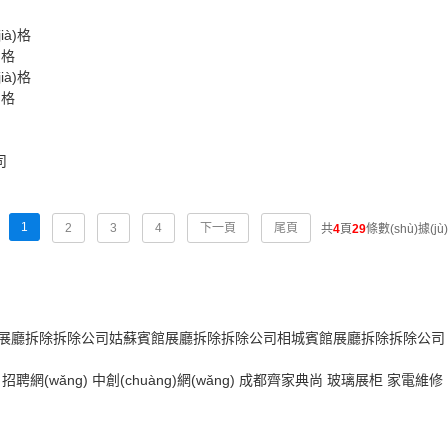
)格
)格
1
2
3
4
下一頁
尾頁
共
4
頁
29
條數(shù)據(jù)
展廳拆除拆除公司
姑蘇賓館展廳拆除拆除公司
相城賓館展廳拆除拆除公司
招聘網(wǎng)
中創(chuàng)網(wǎng)
成都齊家典尚
玻璃展柜
家電維修