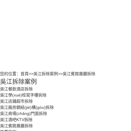
吳江有色金屬回收
(gòu
吳江商場(c
面拆
吳江酒吧K
吳江賓館
您的位置：
首頁
>>
吳江拆除案例
>>
吳江賓館展廳拆除
吳江拆除案例
吳江餐飲酒店拆除
吳江學(xué)校寫字樓拆除
吳江店鋪超市拆除
吳江廠房鋼結(jié)構(gòu)拆除
吳江商場(chǎng)門面拆除
吳江酒吧KTV拆除
吳江賓館展廳拆除