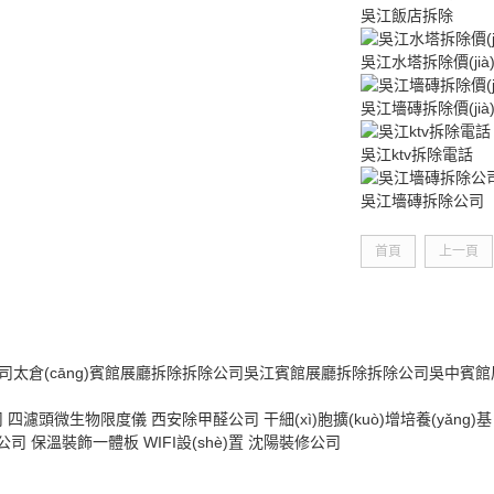
吳江飯店拆除
吳江水塔拆除價(jià
吳江墻磚拆除價(jià
吳江ktv拆除電話
吳江墻磚拆除公司
首頁
上一頁
司
太倉(cāng)賓館展廳拆除拆除公司
吳江賓館展廳拆除拆除公司
吳中賓館
司
四濾頭微生物限度儀
西安除甲醛公司
干細(xì)胞擴(kuò)增培養(yǎng)基
公司
保溫裝飾一體板
WIFI設(shè)置
沈陽裝修公司